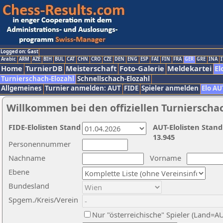
Logged on: Gast
Arabic
ARM
AZE
BIH
BUL
CAT
CHN
CRO
CZE
DEN
ENG
ESP
FAI
FIN
FRA
GER
GRE
INA
I
Home
TurnierDB
Meisterschaft
Foto-Galerie
Meldekartei
El
Turnierschach-Elozahl
Schnellschach-Elozahl
Allgemeines
Turnier anmelden: AUT
FIDE
Spieler anmelden
Elo AU
Willkommen bei den offiziellen Turnierscha
FIDE-Elolisten Stand
AUT-Elolisten Stand
13.945
Personennummer
Nachname
Vorname
Ebene
Bundesland
Spgem./Kreis/Verein
Nur "österreichische" Spieler (Land=A