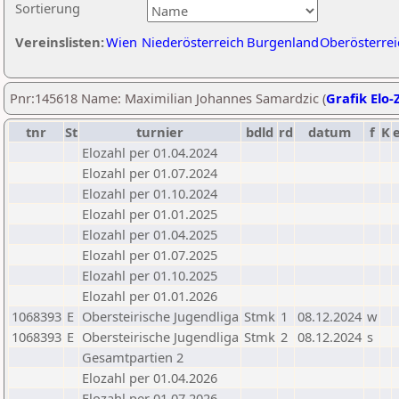
Sortierung
Vereinslisten:
Wien
Niederösterreich
Burgenland
Oberösterrei
Pnr:145618 Name: Maximilian Johannes Samardzic (
Grafik Elo-
tnr
St
turnier
bdld
rd
datum
f
K
Elozahl per 01.04.2024
Elozahl per 01.07.2024
Elozahl per 01.10.2024
Elozahl per 01.01.2025
Elozahl per 01.04.2025
Elozahl per 01.07.2025
Elozahl per 01.10.2025
Elozahl per 01.01.2026
1068393
E
Obersteirische Jugendliga
Stmk
1
08.12.2024
w
1068393
E
Obersteirische Jugendliga
Stmk
2
08.12.2024
s
Gesamtpartien 2
Elozahl per 01.04.2026
Elozahl per 01.07.2026