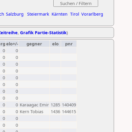
ch
Salzburg
Steiermark
Kärnten
Tirol
Vorarlberg
Zeitreihe
,
Grafik Partie-Statistik
)
erg
elo+/-
gegner
elo
pnr
0
0
0
0
0
0
0
0
0
0
0
0
0
0
0
0
0
0
Karaagac Emir
1285
140409
0
0
Kern Tobias
1436
144615
0
0
0
0
0
0