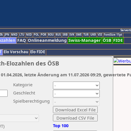
Servert
TA
JPN
MKD
LTU
NED
POL
POR
ROU
RUS
SRB
SVK
SWE
TUR
UKR
VIE
FontSize:11pt
ozahlen
FAQ
Onlineanmeldung
Swiss-Manager
ÖSB
FIDE
T
Elo Vorschau
Elo FIDE
ch-Elozahlen des ÖSB
 01.04.2026, letzte Änderung am 11.07.2026 09:29, gewertete P
Kategorie
Geschlecht
Spielberechtigung
Top 100
UT)