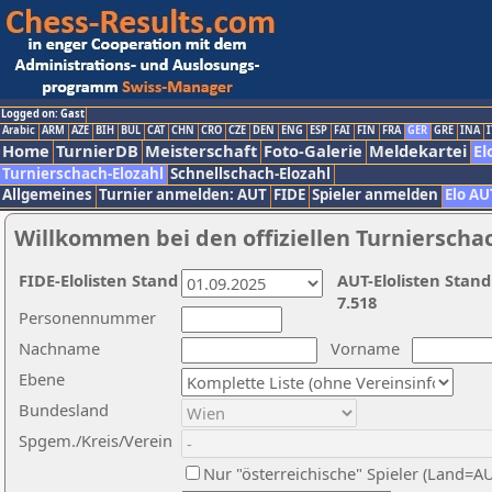
Logged on: Gast
Arabic
ARM
AZE
BIH
BUL
CAT
CHN
CRO
CZE
DEN
ENG
ESP
FAI
FIN
FRA
GER
GRE
INA
I
Home
TurnierDB
Meisterschaft
Foto-Galerie
Meldekartei
El
Turnierschach-Elozahl
Schnellschach-Elozahl
Allgemeines
Turnier anmelden: AUT
FIDE
Spieler anmelden
Elo AU
Willkommen bei den offiziellen Turnierscha
FIDE-Elolisten Stand
AUT-Elolisten Stand
7.518
Personennummer
Nachname
Vorname
Ebene
Bundesland
Spgem./Kreis/Verein
Nur "österreichische" Spieler (Land=A