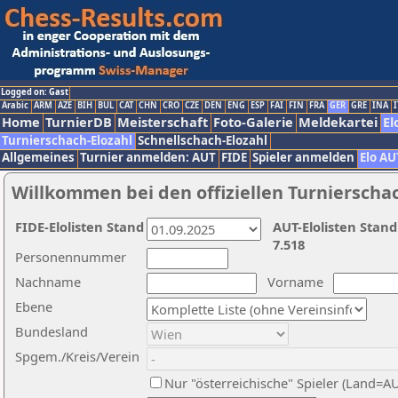
Logged on: Gast
Arabic
ARM
AZE
BIH
BUL
CAT
CHN
CRO
CZE
DEN
ENG
ESP
FAI
FIN
FRA
GER
GRE
INA
I
Home
TurnierDB
Meisterschaft
Foto-Galerie
Meldekartei
El
Turnierschach-Elozahl
Schnellschach-Elozahl
Allgemeines
Turnier anmelden: AUT
FIDE
Spieler anmelden
Elo AU
Willkommen bei den offiziellen Turnierscha
FIDE-Elolisten Stand
AUT-Elolisten Stand
7.518
Personennummer
Nachname
Vorname
Ebene
Bundesland
Spgem./Kreis/Verein
Nur "österreichische" Spieler (Land=A