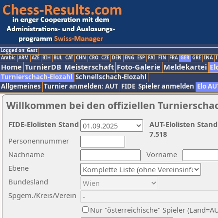
Logged on: Gast
Arabic
ARM
AZE
BIH
BUL
CAT
CHN
CRO
CZE
DEN
ENG
ESP
FAI
FIN
FRA
GER
GRE
INA
I
Home
TurnierDB
Meisterschaft
Foto-Galerie
Meldekartei
El
Turnierschach-Elozahl
Schnellschach-Elozahl
Allgemeines
Turnier anmelden: AUT
FIDE
Spieler anmelden
Elo AU
Willkommen bei den offiziellen Turnierscha
FIDE-Elolisten Stand
AUT-Elolisten Stand
7.518
Personennummer
Nachname
Vorname
Ebene
Bundesland
Spgem./Kreis/Verein
Nur "österreichische" Spieler (Land=A