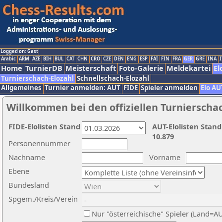
Logged on: Gast
Arabic
ARM
AZE
BIH
BUL
CAT
CHN
CRO
CZE
DEN
ENG
ESP
FAI
FIN
FRA
GER
GRE
INA
I
Home
TurnierDB
Meisterschaft
Foto-Galerie
Meldekartei
El
Turnierschach-Elozahl
Schnellschach-Elozahl
Allgemeines
Turnier anmelden: AUT
FIDE
Spieler anmelden
Elo AU
Willkommen bei den offiziellen Turnierscha
FIDE-Elolisten Stand
AUT-Elolisten Stand
10.879
Personennummer
Nachname
Vorname
Ebene
Bundesland
Spgem./Kreis/Verein
Nur "österreichische" Spieler (Land=A