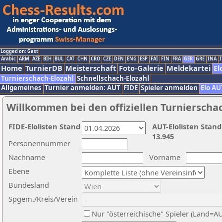
Logged on: Gast
Arabic
ARM
AZE
BIH
BUL
CAT
CHN
CRO
CZE
DEN
ENG
ESP
FAI
FIN
FRA
GER
GRE
INA
I
Home
TurnierDB
Meisterschaft
Foto-Galerie
Meldekartei
El
Turnierschach-Elozahl
Schnellschach-Elozahl
Allgemeines
Turnier anmelden: AUT
FIDE
Spieler anmelden
Elo AU
Willkommen bei den offiziellen Turnierscha
FIDE-Elolisten Stand
AUT-Elolisten Stand
13.945
Personennummer
Nachname
Vorname
Ebene
Bundesland
Spgem./Kreis/Verein
Nur "österreichische" Spieler (Land=A