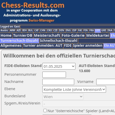
Logged on: Gast
Arabic
ARM
AZE
BIH
BUL
CAT
CHN
CRO
CZE
DEN
ENG
ESP
FAI
FIN
FRA
GER
GRE
INA
I
Home
TurnierDB
Meisterschaft
Foto-Galerie
Meldekartei
El
Turnierschach-Elozahl
Schnellschach-Elozahl
Allgemeines
Turnier anmelden: AUT
FIDE
Spieler anmelden
Elo AU
Willkommen bei den offiziellen Turnierscha
FIDE-Elolisten Stand
AUT-Elolisten Stand
13.600
Personennummer
Nachname
Vorname
Ebene
Bundesland
Spgem./Kreis/Verein
Nur "österreichische" Spieler (Land=A