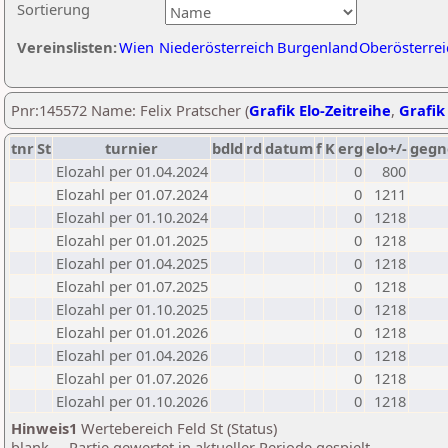
Sortierung
Vereinslisten:
Wien
Niederösterreich
Burgenland
Oberösterrei
Pnr:145572 Name: Felix Pratscher (
Grafik Elo-Zeitreihe
,
Grafik 
tnr
St
turnier
bdld
rd
datum
f
K
erg
elo+/-
gegn
Elozahl per 01.04.2024
0
800
Elozahl per 01.07.2024
0
1211
Elozahl per 01.10.2024
0
1218
Elozahl per 01.01.2025
0
1218
Elozahl per 01.04.2025
0
1218
Elozahl per 01.07.2025
0
1218
Elozahl per 01.10.2025
0
1218
Elozahl per 01.01.2026
0
1218
Elozahl per 01.04.2026
0
1218
Elozahl per 01.07.2026
0
1218
Elozahl per 01.10.2026
0
1218
Hinweis1
Wertebereich Feld St (Status)
blank ... Partie gewertet in aktueller Periode gespielt