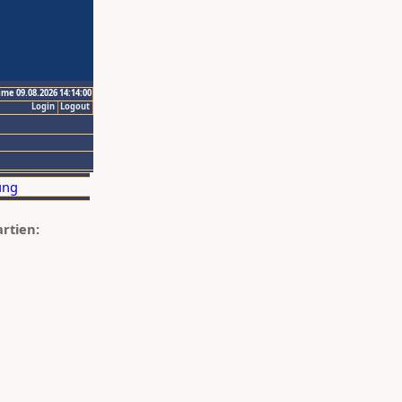
ime 09.08.2026 14:14:00
Login
Logout
artien: