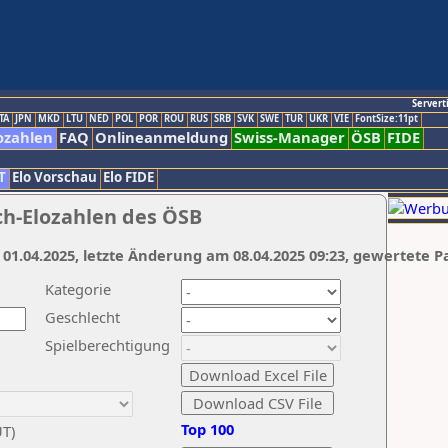
Servert
TA
JPN
MKD
LTU
NED
POL
POR
ROU
RUS
SRB
SVK
SWE
TUR
UKR
VIE
FontSize:11pt
ozahlen
FAQ
Onlineanmeldung
Swiss-Manager
ÖSB
FIDE
T
Elo Vorschau
Elo FIDE
ch-Elozahlen des ÖSB
 01.04.2025, letzte Änderung am 08.04.2025 09:23, gewertete P
Kategorie
Geschlecht
Spielberechtigung
Top 100
UT)