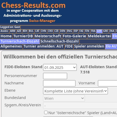
Logged on: Gast
Arabic
ARM
AZE
BIH
BUL
CAT
CHN
CRO
CZE
DEN
ENG
ESP
FAI
FIN
FRA
GER
GRE
INA
I
Home
TurnierDB
Meisterschaft
Foto-Galerie
Meldekartei
El
Turnierschach-Elozahl
Schnellschach-Elozahl
Allgemeines
Turnier anmelden: AUT
FIDE
Spieler anmelden
Elo AU
Willkommen bei den offiziellen Turnierscha
FIDE-Elolisten Stand
AUT-Elolisten Stand
7.518
Personennummer
Nachname
Vorname
Ebene
Bundesland
Spgem./Kreis/Verein
Nur "österreichische" Spieler (Land=A