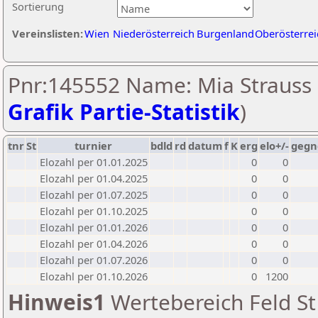
Sortierung
Vereinslisten:
Wien
Niederösterreich
Burgenland
Oberösterrei
Pnr:145552 Name: Mia Strauss 
Grafik Partie-Statistik
)
tnr
St
turnier
bdld
rd
datum
f
K
erg
elo+/-
gegn
Elozahl per 01.01.2025
0
0
Elozahl per 01.04.2025
0
0
Elozahl per 01.07.2025
0
0
Elozahl per 01.10.2025
0
0
Elozahl per 01.01.2026
0
0
Elozahl per 01.04.2026
0
0
Elozahl per 01.07.2026
0
0
Elozahl per 01.10.2026
0
1200
Hinweis1
Wertebereich Feld St 