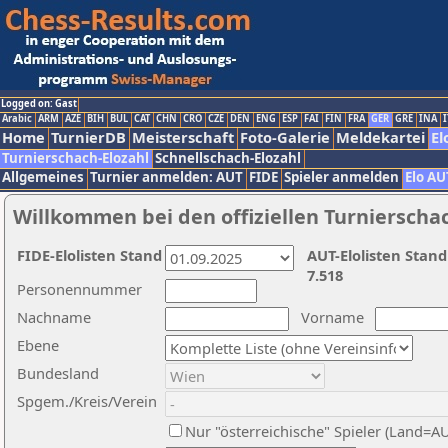
Logged on: Gast
Arabic
ARM
AZE
BIH
BUL
CAT
CHN
CRO
CZE
DEN
ENG
ESP
FAI
FIN
FRA
GER
GRE
INA
I
Home
TurnierDB
Meisterschaft
Foto-Galerie
Meldekartei
El
Turnierschach-Elozahl
Schnellschach-Elozahl
Allgemeines
Turnier anmelden: AUT
FIDE
Spieler anmelden
Elo AU
Willkommen bei den offiziellen Turnierscha
FIDE-Elolisten Stand
AUT-Elolisten Stand
7.518
Personennummer
Nachname
Vorname
Ebene
Bundesland
Spgem./Kreis/Verein
Nur "österreichische" Spieler (Land=A