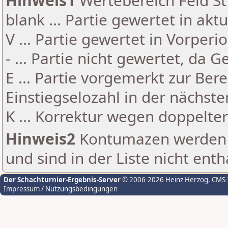
Hinweis1
Wertebereich Feld St 
blank ... Partie gewertet in akt
V ... Partie gewertet in Vorperi
- ... Partie nicht gewertet, da 
E ... Partie vorgemerkt zur Be
Einstiegselozahl in der nächst
K ... Korrektur wegen doppelt
Hinweis2
Kontumazen werden g
und sind in der Liste nicht enth
Der Schachturnier-Ergebnis-Server
© 2006-2026 Heinz Herzog
, CMS
Impressum / Nutzungsbedingungen