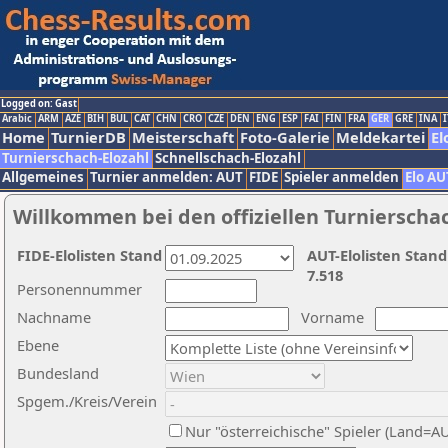
Logged on: Gast
Arabic
ARM
AZE
BIH
BUL
CAT
CHN
CRO
CZE
DEN
ENG
ESP
FAI
FIN
FRA
GER
GRE
INA
I
Home
TurnierDB
Meisterschaft
Foto-Galerie
Meldekartei
El
Turnierschach-Elozahl
Schnellschach-Elozahl
Allgemeines
Turnier anmelden: AUT
FIDE
Spieler anmelden
Elo AU
Willkommen bei den offiziellen Turnierscha
FIDE-Elolisten Stand
AUT-Elolisten Stand
7.518
Personennummer
Nachname
Vorname
Ebene
Bundesland
Spgem./Kreis/Verein
Nur "österreichische" Spieler (Land=A