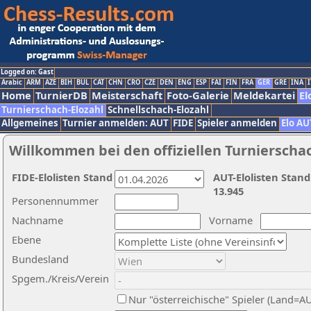
Logged on: Gast
Arabic
ARM
AZE
BIH
BUL
CAT
CHN
CRO
CZE
DEN
ENG
ESP
FAI
FIN
FRA
GER
GRE
INA
I
Home
TurnierDB
Meisterschaft
Foto-Galerie
Meldekartei
El
Turnierschach-Elozahl
Schnellschach-Elozahl
Allgemeines
Turnier anmelden: AUT
FIDE
Spieler anmelden
Elo AU
Willkommen bei den offiziellen Turnierscha
FIDE-Elolisten Stand
AUT-Elolisten Stand
13.945
Personennummer
Nachname
Vorname
Ebene
Bundesland
Spgem./Kreis/Verein
Nur "österreichische" Spieler (Land=A