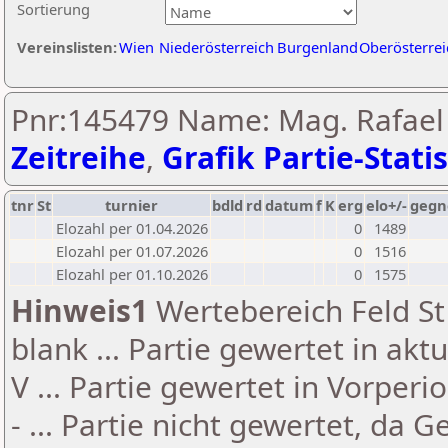
Sortierung
Vereinslisten:
Wien
Niederösterreich
Burgenland
Oberösterrei
Pnr:145479 Name: Mag. Rafael 
Zeitreihe
,
Grafik Partie-Statis
tnr
St
turnier
bdld
rd
datum
f
K
erg
elo+/-
gegn
Elozahl per 01.04.2026
0
1489
Elozahl per 01.07.2026
0
1516
Elozahl per 01.10.2026
0
1575
Hinweis1
Wertebereich Feld St 
blank ... Partie gewertet in akt
V ... Partie gewertet in Vorperi
- ... Partie nicht gewertet, da 