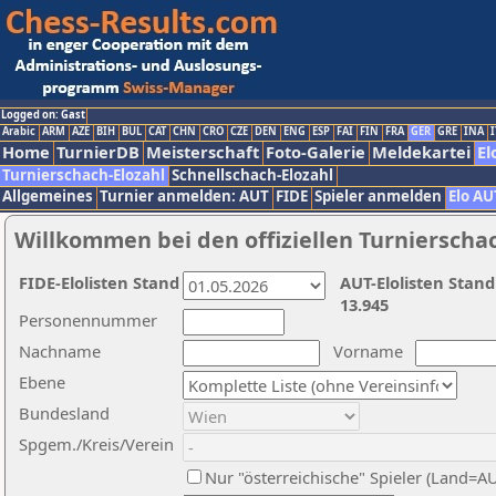
Logged on: Gast
Arabic
ARM
AZE
BIH
BUL
CAT
CHN
CRO
CZE
DEN
ENG
ESP
FAI
FIN
FRA
GER
GRE
INA
I
Home
TurnierDB
Meisterschaft
Foto-Galerie
Meldekartei
El
Turnierschach-Elozahl
Schnellschach-Elozahl
Allgemeines
Turnier anmelden: AUT
FIDE
Spieler anmelden
Elo AU
Willkommen bei den offiziellen Turnierscha
FIDE-Elolisten Stand
AUT-Elolisten Stand
13.945
Personennummer
Nachname
Vorname
Ebene
Bundesland
Spgem./Kreis/Verein
Nur "österreichische" Spieler (Land=A