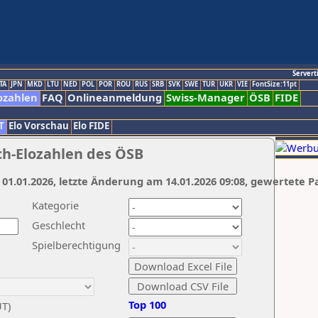
Servert
TA
JPN
MKD
LTU
NED
POL
POR
ROU
RUS
SRB
SVK
SWE
TUR
UKR
VIE
FontSize:11pt
ozahlen
FAQ
Onlineanmeldung
Swiss-Manager
ÖSB
FIDE
T
Elo Vorschau
Elo FIDE
ch-Elozahlen des ÖSB
 01.01.2026, letzte Änderung am 14.01.2026 09:08, gewertete P
Kategorie
Geschlecht
Spielberechtigung
Top 100
UT)