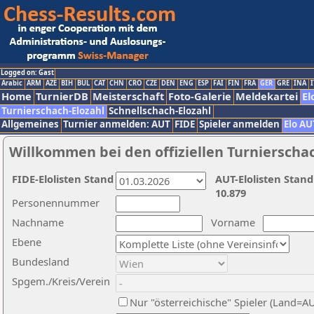
Logged on: Gast
Arabic
ARM
AZE
BIH
BUL
CAT
CHN
CRO
CZE
DEN
ENG
ESP
FAI
FIN
FRA
GER
GRE
INA
I
Home
TurnierDB
Meisterschaft
Foto-Galerie
Meldekartei
El
Turnierschach-Elozahl
Schnellschach-Elozahl
Allgemeines
Turnier anmelden: AUT
FIDE
Spieler anmelden
Elo AU
Willkommen bei den offiziellen Turnierscha
FIDE-Elolisten Stand
AUT-Elolisten Stand
10.879
Personennummer
Nachname
Vorname
Ebene
Bundesland
Spgem./Kreis/Verein
Nur "österreichische" Spieler (Land=A