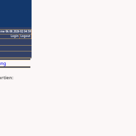
ime 06.08.2026 02:04:59
Login
Logout
artien: