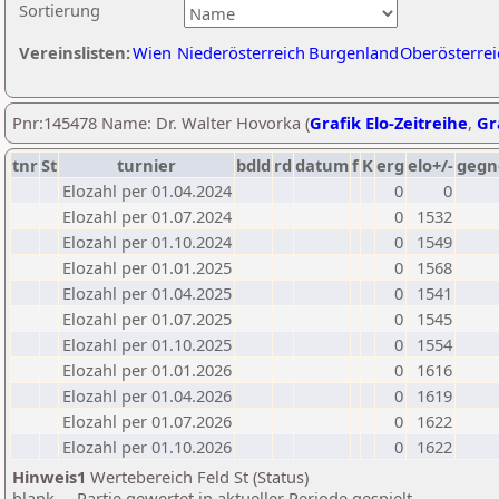
Sortierung
Vereinslisten:
Wien
Niederösterreich
Burgenland
Oberösterrei
Pnr:145478 Name: Dr. Walter Hovorka (
Grafik Elo-Zeitreihe
,
Gr
tnr
St
turnier
bdld
rd
datum
f
K
erg
elo+/-
gegn
Elozahl per 01.04.2024
0
0
Elozahl per 01.07.2024
0
1532
Elozahl per 01.10.2024
0
1549
Elozahl per 01.01.2025
0
1568
Elozahl per 01.04.2025
0
1541
Elozahl per 01.07.2025
0
1545
Elozahl per 01.10.2025
0
1554
Elozahl per 01.01.2026
0
1616
Elozahl per 01.04.2026
0
1619
Elozahl per 01.07.2026
0
1622
Elozahl per 01.10.2026
0
1622
Hinweis1
Wertebereich Feld St (Status)
blank ... Partie gewertet in aktueller Periode gespielt