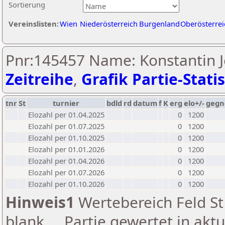
Sortierung
Vereinslisten:
Wien
Niederösterreich
Burgenland
Oberösterrei
Pnr:145457 Name: Konstantin Je
Zeitreihe
,
Grafik Partie-Statis
tnr
St
turnier
bdld
rd
datum
f
K
erg
elo+/-
gegn
Elozahl per 01.04.2025
0
1200
Elozahl per 01.07.2025
0
1200
Elozahl per 01.10.2025
0
1200
Elozahl per 01.01.2026
0
1200
Elozahl per 01.04.2026
0
1200
Elozahl per 01.07.2026
0
1200
Elozahl per 01.10.2026
0
1200
Hinweis1
Wertebereich Feld St 
blank ... Partie gewertet in akt