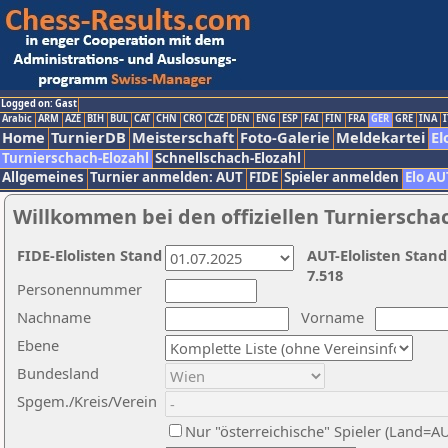
Logged on: Gast
Arabic
ARM
AZE
BIH
BUL
CAT
CHN
CRO
CZE
DEN
ENG
ESP
FAI
FIN
FRA
GER
GRE
INA
I
Home
TurnierDB
Meisterschaft
Foto-Galerie
Meldekartei
El
Turnierschach-Elozahl
Schnellschach-Elozahl
Allgemeines
Turnier anmelden: AUT
FIDE
Spieler anmelden
Elo AU
Willkommen bei den offiziellen Turnierscha
FIDE-Elolisten Stand
AUT-Elolisten Stand
7.518
Personennummer
Nachname
Vorname
Ebene
Bundesland
Spgem./Kreis/Verein
Nur "österreichische" Spieler (Land=A