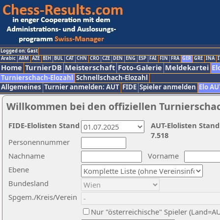
Logged on: Gast
Arabic
ARM
AZE
BIH
BUL
CAT
CHN
CRO
CZE
DEN
ENG
ESP
FAI
FIN
FRA
GER
GRE
INA
I
Home
TurnierDB
Meisterschaft
Foto-Galerie
Meldekartei
El
Turnierschach-Elozahl
Schnellschach-Elozahl
Allgemeines
Turnier anmelden: AUT
FIDE
Spieler anmelden
Elo AU
Willkommen bei den offiziellen Turnierscha
FIDE-Elolisten Stand
AUT-Elolisten Stand
7.518
Personennummer
Nachname
Vorname
Ebene
Bundesland
Spgem./Kreis/Verein
Nur "österreichische" Spieler (Land=A