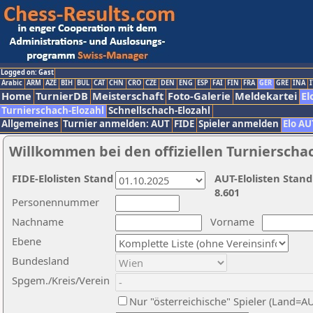
Logged on: Gast
Arabic
ARM
AZE
BIH
BUL
CAT
CHN
CRO
CZE
DEN
ENG
ESP
FAI
FIN
FRA
GER
GRE
INA
I
Home
TurnierDB
Meisterschaft
Foto-Galerie
Meldekartei
El
Turnierschach-Elozahl
Schnellschach-Elozahl
Allgemeines
Turnier anmelden: AUT
FIDE
Spieler anmelden
Elo AU
Willkommen bei den offiziellen Turnierscha
FIDE-Elolisten Stand
AUT-Elolisten Stand
8.601
Personennummer
Nachname
Vorname
Ebene
Bundesland
Spgem./Kreis/Verein
Nur "österreichische" Spieler (Land=A