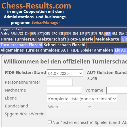
Logged on: Gast
Arabic
ARM
AZE
BIH
BUL
CAT
CHN
CRO
CZE
DEN
ENG
ESP
FAI
FIN
FRA
GER
GRE
INA
I
Home
TurnierDB
Meisterschaft
Foto-Galerie
Meldekartei
El
Turnierschach-Elozahl
Schnellschach-Elozahl
Allgemeines
Turnier anmelden: AUT
FIDE
Spieler anmelden
Elo AU
Willkommen bei den offiziellen Turnierscha
FIDE-Elolisten Stand
AUT-Elolisten Stand
7.518
Personennummer
Nachname
Vorname
Ebene
Bundesland
Spgem./Kreis/Verein
Nur "österreichische" Spieler (Land=A