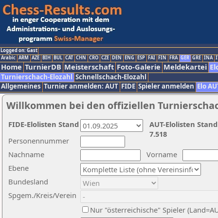
Logged on: Gast
Arabic
ARM
AZE
BIH
BUL
CAT
CHN
CRO
CZE
DEN
ENG
ESP
FAI
FIN
FRA
GER
GRE
INA
I
Home
TurnierDB
Meisterschaft
Foto-Galerie
Meldekartei
El
Turnierschach-Elozahl
Schnellschach-Elozahl
Allgemeines
Turnier anmelden: AUT
FIDE
Spieler anmelden
Elo AU
Willkommen bei den offiziellen Turnierscha
FIDE-Elolisten Stand
AUT-Elolisten Stand
7.518
Personennummer
Nachname
Vorname
Ebene
Bundesland
Spgem./Kreis/Verein
Nur "österreichische" Spieler (Land=A