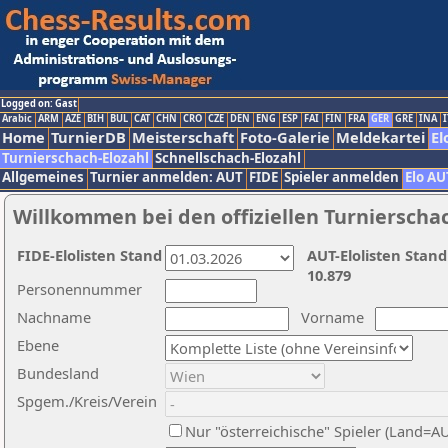
Logged on: Gast
Arabic
ARM
AZE
BIH
BUL
CAT
CHN
CRO
CZE
DEN
ENG
ESP
FAI
FIN
FRA
GER
GRE
INA
I
Home
TurnierDB
Meisterschaft
Foto-Galerie
Meldekartei
El
Turnierschach-Elozahl
Schnellschach-Elozahl
Allgemeines
Turnier anmelden: AUT
FIDE
Spieler anmelden
Elo AU
Willkommen bei den offiziellen Turnierscha
FIDE-Elolisten Stand
AUT-Elolisten Stand
10.879
Personennummer
Nachname
Vorname
Ebene
Bundesland
Spgem./Kreis/Verein
Nur "österreichische" Spieler (Land=A