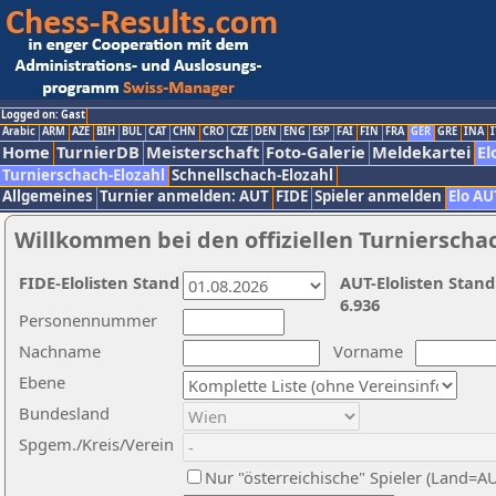
Logged on: Gast
Arabic
ARM
AZE
BIH
BUL
CAT
CHN
CRO
CZE
DEN
ENG
ESP
FAI
FIN
FRA
GER
GRE
INA
I
Home
TurnierDB
Meisterschaft
Foto-Galerie
Meldekartei
El
Turnierschach-Elozahl
Schnellschach-Elozahl
Allgemeines
Turnier anmelden: AUT
FIDE
Spieler anmelden
Elo AU
Willkommen bei den offiziellen Turnierscha
FIDE-Elolisten Stand
AUT-Elolisten Stand
6.936
Personennummer
Nachname
Vorname
Ebene
Bundesland
Spgem./Kreis/Verein
Nur "österreichische" Spieler (Land=A