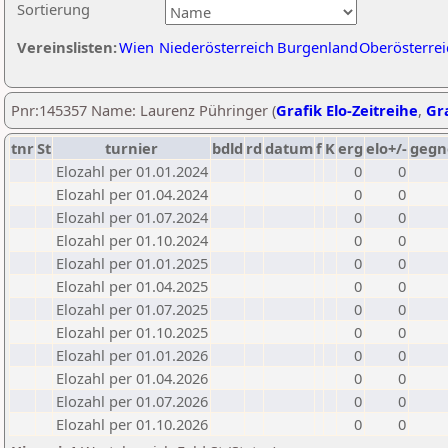
Sortierung
Vereinslisten:
Wien
Niederösterreich
Burgenland
Oberösterrei
Pnr:145357 Name: Laurenz Pühringer (
Grafik Elo-Zeitreihe
,
Gra
tnr
St
turnier
bdld
rd
datum
f
K
erg
elo+/-
gegn
Elozahl per 01.01.2024
0
0
Elozahl per 01.04.2024
0
0
Elozahl per 01.07.2024
0
0
Elozahl per 01.10.2024
0
0
Elozahl per 01.01.2025
0
0
Elozahl per 01.04.2025
0
0
Elozahl per 01.07.2025
0
0
Elozahl per 01.10.2025
0
0
Elozahl per 01.01.2026
0
0
Elozahl per 01.04.2026
0
0
Elozahl per 01.07.2026
0
0
Elozahl per 01.10.2026
0
0