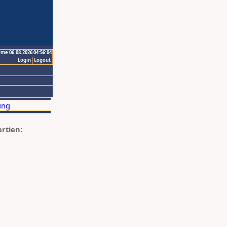
ime 06.08.2026 04:56:04
Login
Logout
artien: