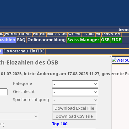
Servert
TA
JPN
MKD
LTU
NED
POL
POR
ROU
RUS
SRB
SVK
SWE
TUR
UKR
VIE
FontSize:11pt
ozahlen
FAQ
Onlineanmeldung
Swiss-Manager
ÖSB
FIDE
T
Elo Vorschau
Elo FIDE
ch-Elozahlen des ÖSB
 01.07.2025, letzte Änderung am 17.08.2025 11:27, gewertete P
Kategorie
Geschlecht
Spielberechtigung
Top 100
UT)