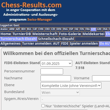
Logged on: Gast
Arabic
ARM
AZE
BIH
BUL
CAT
CHN
CRO
CZE
DEN
ENG
ESP
FAI
FIN
FRA
GER
GRE
INA
I
Home
TurnierDB
Meisterschaft
Foto-Galerie
Meldekartei
El
Turnierschach-Elozahl
Schnellschach-Elozahl
Allgemeines
Turnier anmelden: AUT
FIDE
Spieler anmelden
Elo AU
Willkommen bei den offiziellen Turnierscha
FIDE-Elolisten Stand
AUT-Elolisten Stand
7.518
Personennummer
Nachname
Vorname
Ebene
Bundesland
Spgem./Kreis/Verein
Nur "österreichische" Spieler (Land=A