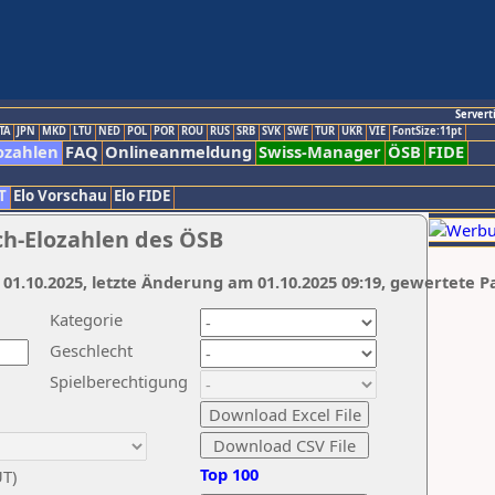
Servert
TA
JPN
MKD
LTU
NED
POL
POR
ROU
RUS
SRB
SVK
SWE
TUR
UKR
VIE
FontSize:11pt
ozahlen
FAQ
Onlineanmeldung
Swiss-Manager
ÖSB
FIDE
T
Elo Vorschau
Elo FIDE
ch-Elozahlen des ÖSB
 01.10.2025, letzte Änderung am 01.10.2025 09:19, gewertete P
Kategorie
Geschlecht
Spielberechtigung
Top 100
UT)