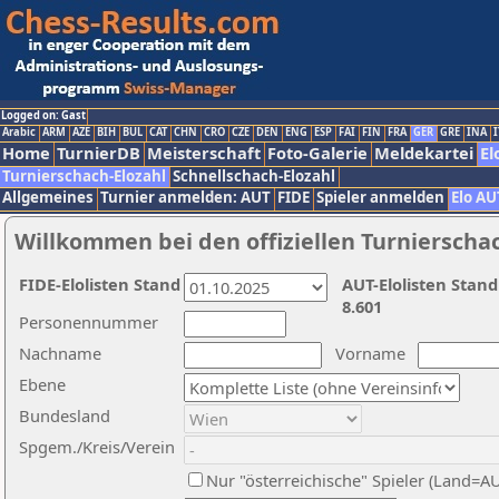
Logged on: Gast
Arabic
ARM
AZE
BIH
BUL
CAT
CHN
CRO
CZE
DEN
ENG
ESP
FAI
FIN
FRA
GER
GRE
INA
I
Home
TurnierDB
Meisterschaft
Foto-Galerie
Meldekartei
El
Turnierschach-Elozahl
Schnellschach-Elozahl
Allgemeines
Turnier anmelden: AUT
FIDE
Spieler anmelden
Elo AU
Willkommen bei den offiziellen Turnierscha
FIDE-Elolisten Stand
AUT-Elolisten Stand
8.601
Personennummer
Nachname
Vorname
Ebene
Bundesland
Spgem./Kreis/Verein
Nur "österreichische" Spieler (Land=A