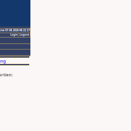
ime 07.08.2026 08:22:27
Login
Logout
artien: