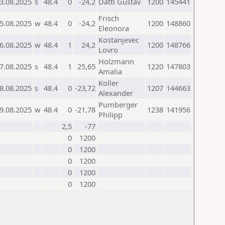
3.08.2025
s
48.4
0
-24,2
Dattl Gustav
1200
145441
Frisch
5.08.2025
w
48.4
0
-24,2
1200
148860
Eleonora
Kostanjevec
6.08.2025
w
48.4
1
24,2
1200
148766
Lovro
Holzmann
7.08.2025
s
48.4
1
25,65
1220
147803
Amalia
Koller
8.08.2025
s
48.4
0
-23,72
1207
144663
Alexander
Pumberger
9.08.2025
w
48.4
0
-21,78
1238
141956
Philipp
2,5
-77
0
1200
0
1200
0
1200
0
1200
0
1200