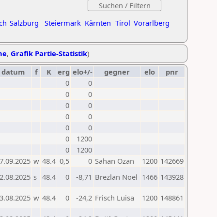
ch
Salzburg
Steiermark
Kärnten
Tirol
Vorarlberg
he
,
Grafik Partie-Statistik
)
datum
f
K
erg
elo+/-
gegner
elo
pnr
0
0
0
0
0
0
0
0
0
0
0
1200
0
1200
7.09.2025
w
48.4
0,5
0
Sahan Ozan
1200
142669
2.08.2025
s
48.4
0
-8,71
Brezlan Noel
1466
143928
3.08.2025
w
48.4
0
-24,2
Frisch Luisa
1200
148861