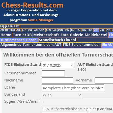
Logged on: Gast
Arabic
ARM
AZE
BIH
BUL
CAT
CHN
CRO
CZE
DEN
ENG
ESP
FAI
FIN
FRA
GER
GRE
INA
I
Home
TurnierDB
Meisterschaft
Foto-Galerie
Meldekartei
El
Turnierschach-Elozahl
Schnellschach-Elozahl
Allgemeines
Turnier anmelden: AUT
FIDE
Spieler anmelden
Elo AU
Willkommen bei den offiziellen Turnierscha
FIDE-Elolisten Stand
AUT-Elolisten Stand
8.601
Personennummer
Nachname
Vorname
Ebene
Bundesland
Spgem./Kreis/Verein
Nur "österreichische" Spieler (Land=A