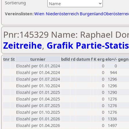
Sortierung
Vereinslisten:
Wien
Niederösterreich
Burgenland
Oberösterrei
Pnr:145329 Name: Raphael Dor
Zeitreihe
,
Grafik Partie-Statis
tnr
St
turnier
bdld
rd
datum
f
K
erg
elo+/-
gegn
Elozahl per 01.01.2024
0
0
Elozahl per 01.04.2024
0
944
Elozahl per 01.07.2024
0
1296
Elozahl per 01.10.2024
0
1296
Elozahl per 01.01.2025
0
1290
Elozahl per 01.04.2025
0
1276
Elozahl per 01.07.2025
0
1276
Elozahl per 01.10.2025
0
1276
Elozahl per 01.01.2026
0
1336
Elozahl per 01.04.2026
0
1497