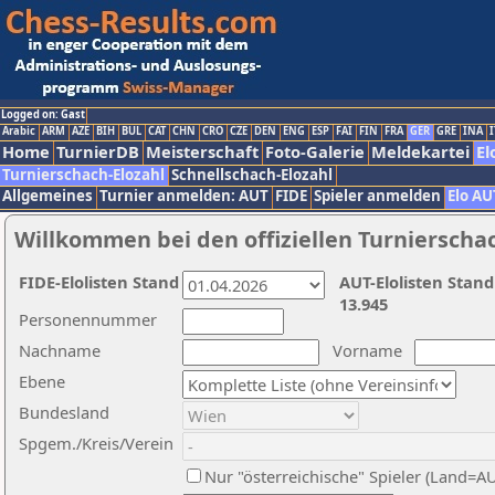
Logged on: Gast
Arabic
ARM
AZE
BIH
BUL
CAT
CHN
CRO
CZE
DEN
ENG
ESP
FAI
FIN
FRA
GER
GRE
INA
I
Home
TurnierDB
Meisterschaft
Foto-Galerie
Meldekartei
El
Turnierschach-Elozahl
Schnellschach-Elozahl
Allgemeines
Turnier anmelden: AUT
FIDE
Spieler anmelden
Elo AU
Willkommen bei den offiziellen Turnierscha
FIDE-Elolisten Stand
AUT-Elolisten Stand
13.945
Personennummer
Nachname
Vorname
Ebene
Bundesland
Spgem./Kreis/Verein
Nur "österreichische" Spieler (Land=A