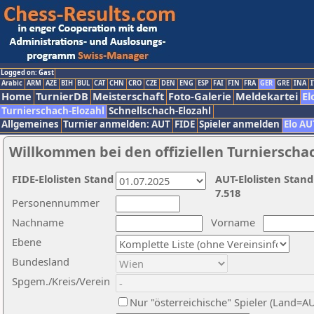
Logged on: Gast
Arabic
ARM
AZE
BIH
BUL
CAT
CHN
CRO
CZE
DEN
ENG
ESP
FAI
FIN
FRA
GER
GRE
INA
I
Home
TurnierDB
Meisterschaft
Foto-Galerie
Meldekartei
El
Turnierschach-Elozahl
Schnellschach-Elozahl
Allgemeines
Turnier anmelden: AUT
FIDE
Spieler anmelden
Elo AU
Willkommen bei den offiziellen Turnierscha
FIDE-Elolisten Stand
AUT-Elolisten Stand
7.518
Personennummer
Nachname
Vorname
Ebene
Bundesland
Spgem./Kreis/Verein
Nur "österreichische" Spieler (Land=A