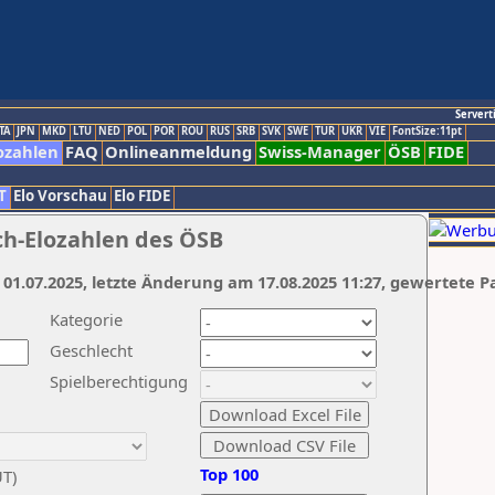
Servert
TA
JPN
MKD
LTU
NED
POL
POR
ROU
RUS
SRB
SVK
SWE
TUR
UKR
VIE
FontSize:11pt
ozahlen
FAQ
Onlineanmeldung
Swiss-Manager
ÖSB
FIDE
T
Elo Vorschau
Elo FIDE
ch-Elozahlen des ÖSB
 01.07.2025, letzte Änderung am 17.08.2025 11:27, gewertete P
Kategorie
Geschlecht
Spielberechtigung
Top 100
UT)