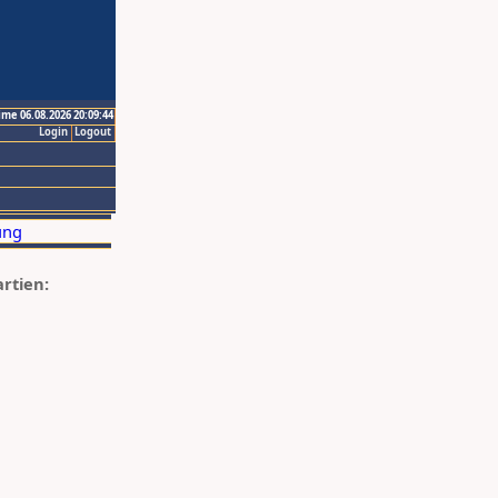
ime 06.08.2026 20:09:44
Login
Logout
artien: