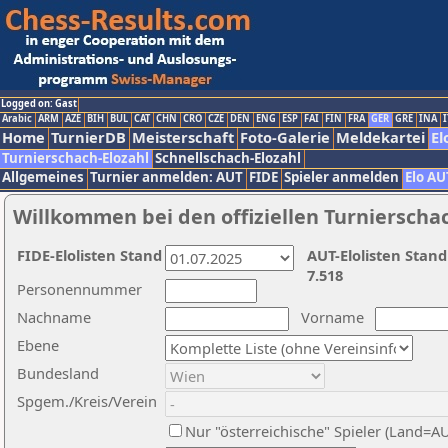
Logged on: Gast
Arabic
ARM
AZE
BIH
BUL
CAT
CHN
CRO
CZE
DEN
ENG
ESP
FAI
FIN
FRA
GER
GRE
INA
I
Home
TurnierDB
Meisterschaft
Foto-Galerie
Meldekartei
El
Turnierschach-Elozahl
Schnellschach-Elozahl
Allgemeines
Turnier anmelden: AUT
FIDE
Spieler anmelden
Elo AU
Willkommen bei den offiziellen Turnierscha
FIDE-Elolisten Stand
AUT-Elolisten Stand
7.518
Personennummer
Nachname
Vorname
Ebene
Bundesland
Spgem./Kreis/Verein
Nur "österreichische" Spieler (Land=A