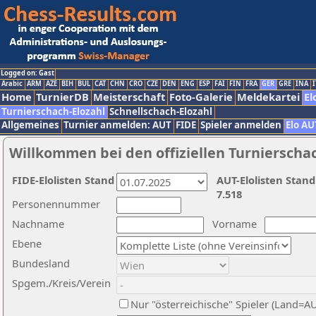
Logged on: Gast
Arabic
ARM
AZE
BIH
BUL
CAT
CHN
CRO
CZE
DEN
ENG
ESP
FAI
FIN
FRA
GER
GRE
INA
I
Home
TurnierDB
Meisterschaft
Foto-Galerie
Meldekartei
El
Turnierschach-Elozahl
Schnellschach-Elozahl
Allgemeines
Turnier anmelden: AUT
FIDE
Spieler anmelden
Elo AU
Willkommen bei den offiziellen Turnierscha
FIDE-Elolisten Stand
AUT-Elolisten Stand
7.518
Personennummer
Nachname
Vorname
Ebene
Bundesland
Spgem./Kreis/Verein
Nur "österreichische" Spieler (Land=A