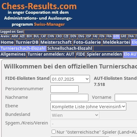
Logged on: Gast
Arabic
ARM
AZE
BIH
BUL
CAT
CHN
CRO
CZE
DEN
ENG
ESP
FAI
FIN
FRA
GER
GRE
INA
I
Home
TurnierDB
Meisterschaft
Foto-Galerie
Meldekartei
El
Turnierschach-Elozahl
Schnellschach-Elozahl
Allgemeines
Turnier anmelden: AUT
FIDE
Spieler anmelden
Elo AU
Willkommen bei den offiziellen Turnierscha
FIDE-Elolisten Stand
AUT-Elolisten Stand
7.518
Personennummer
Nachname
Vorname
Ebene
Bundesland
Spgem./Kreis/Verein
Nur "österreichische" Spieler (Land=A