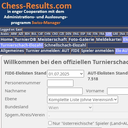
Logged on: Gast
Arabic
ARM
AZE
BIH
BUL
CAT
CHN
CRO
CZE
DEN
ENG
ESP
FAI
FIN
FRA
GER
GRE
INA
I
Home
TurnierDB
Meisterschaft
Foto-Galerie
Meldekartei
El
Turnierschach-Elozahl
Schnellschach-Elozahl
Allgemeines
Turnier anmelden: AUT
FIDE
Spieler anmelden
Elo AU
Willkommen bei den offiziellen Turnierscha
FIDE-Elolisten Stand
AUT-Elolisten Stand
7.518
Personennummer
Nachname
Vorname
Ebene
Bundesland
Spgem./Kreis/Verein
Nur "österreichische" Spieler (Land=A