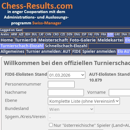
Logged on: Gast
Arabic
ARM
AZE
BIH
BUL
CAT
CHN
CRO
CZE
DEN
ENG
ESP
FAI
FIN
FRA
GER
GRE
INA
I
Home
TurnierDB
Meisterschaft
Foto-Galerie
Meldekartei
El
Turnierschach-Elozahl
Schnellschach-Elozahl
Allgemeines
Turnier anmelden: AUT
FIDE
Spieler anmelden
Elo AU
Willkommen bei den offiziellen Turnierscha
FIDE-Elolisten Stand
AUT-Elolisten Stand
10.879
Personennummer
Nachname
Vorname
Ebene
Bundesland
Spgem./Kreis/Verein
Nur "österreichische" Spieler (Land=A