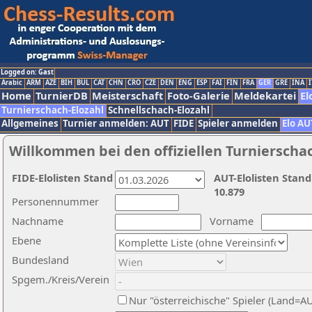
Logged on: Gast
Arabic
ARM
AZE
BIH
BUL
CAT
CHN
CRO
CZE
DEN
ENG
ESP
FAI
FIN
FRA
GER
GRE
INA
I
Home
TurnierDB
Meisterschaft
Foto-Galerie
Meldekartei
El
Turnierschach-Elozahl
Schnellschach-Elozahl
Allgemeines
Turnier anmelden: AUT
FIDE
Spieler anmelden
Elo AU
Willkommen bei den offiziellen Turnierscha
FIDE-Elolisten Stand
AUT-Elolisten Stand
10.879
Personennummer
Nachname
Vorname
Ebene
Bundesland
Spgem./Kreis/Verein
Nur "österreichische" Spieler (Land=A