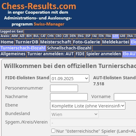
Logged on: Gast
Arabic
ARM
AZE
BIH
BUL
CAT
CHN
CRO
CZE
DEN
ENG
ESP
FAI
FIN
FRA
GER
GRE
INA
I
Home
TurnierDB
Meisterschaft
Foto-Galerie
Meldekartei
El
Turnierschach-Elozahl
Schnellschach-Elozahl
Allgemeines
Turnier anmelden: AUT
FIDE
Spieler anmelden
Elo AU
Willkommen bei den offiziellen Turnierscha
FIDE-Elolisten Stand
AUT-Elolisten Stand
7.518
Personennummer
Nachname
Vorname
Ebene
Bundesland
Spgem./Kreis/Verein
Nur "österreichische" Spieler (Land=A