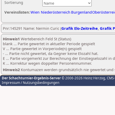
Sortierung
Vereinslisten:
Wien
Niederösterreich
Burgenland
Oberösterrei
Pnr:145291 Name: Nermin Curic (
Grafik Elo-Zeitreihe
,
Grafik P
Hinweis1
Wertebereich Feld St (Status)
blank ... Partie gewertet in aktueller Periode gespielt
V ... Partie gewertet in Vorperiode(n) gespielt
- ... Partie nicht gewertet, da Gegner keine Elozahl hat.
E ... Partie vorgemerkt zur Berechnung der Einstiegselozahl in
K ... Korrektur wegen doppelter Personennummer.
Hinweis2
Kontumazen werden grundsätzlich nie gewertet und sin
Der Schachturnier-Ergebnis-Server
© 2006-2026 Heinz Herzog
, CMS
Impressum / Nutzungsbedingungen