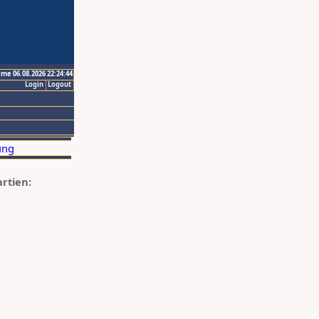
ime 06.08.2026 22:24:44
Login
Logout
artien: