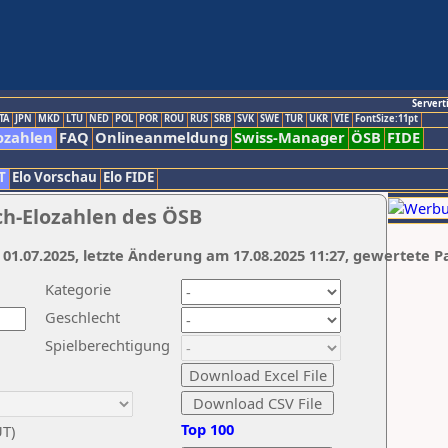
Servert
TA
JPN
MKD
LTU
NED
POL
POR
ROU
RUS
SRB
SVK
SWE
TUR
UKR
VIE
FontSize:11pt
ozahlen
FAQ
Onlineanmeldung
Swiss-Manager
ÖSB
FIDE
T
Elo Vorschau
Elo FIDE
ch-Elozahlen des ÖSB
 01.07.2025, letzte Änderung am 17.08.2025 11:27, gewertete P
Kategorie
Geschlecht
Spielberechtigung
Top 100
UT)