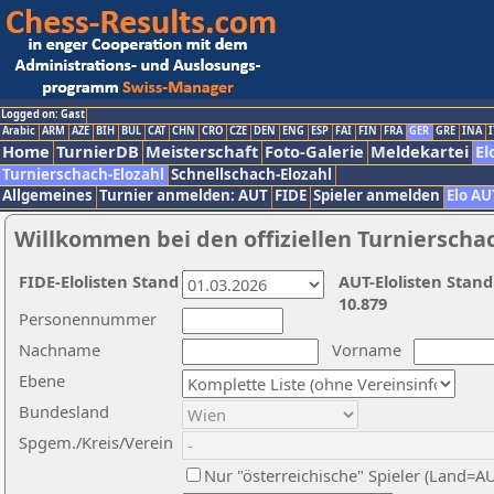
Logged on: Gast
Arabic
ARM
AZE
BIH
BUL
CAT
CHN
CRO
CZE
DEN
ENG
ESP
FAI
FIN
FRA
GER
GRE
INA
I
Home
TurnierDB
Meisterschaft
Foto-Galerie
Meldekartei
El
Turnierschach-Elozahl
Schnellschach-Elozahl
Allgemeines
Turnier anmelden: AUT
FIDE
Spieler anmelden
Elo AU
Willkommen bei den offiziellen Turnierscha
FIDE-Elolisten Stand
AUT-Elolisten Stand
10.879
Personennummer
Nachname
Vorname
Ebene
Bundesland
Spgem./Kreis/Verein
Nur "österreichische" Spieler (Land=A