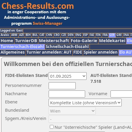
Logged on: Gast
Arabic
ARM
AZE
BIH
BUL
CAT
CHN
CRO
CZE
DEN
ENG
ESP
FAI
FIN
FRA
GER
GRE
INA
I
Home
TurnierDB
Meisterschaft
Foto-Galerie
Meldekartei
El
Turnierschach-Elozahl
Schnellschach-Elozahl
Allgemeines
Turnier anmelden: AUT
FIDE
Spieler anmelden
Elo AU
Willkommen bei den offiziellen Turnierscha
FIDE-Elolisten Stand
AUT-Elolisten Stand
7.518
Personennummer
Nachname
Vorname
Ebene
Bundesland
Spgem./Kreis/Verein
Nur "österreichische" Spieler (Land=A