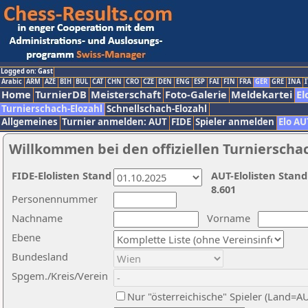
Logged on: Gast
Arabic
ARM
AZE
BIH
BUL
CAT
CHN
CRO
CZE
DEN
ENG
ESP
FAI
FIN
FRA
GER
GRE
INA
I
Home
TurnierDB
Meisterschaft
Foto-Galerie
Meldekartei
El
Turnierschach-Elozahl
Schnellschach-Elozahl
Allgemeines
Turnier anmelden: AUT
FIDE
Spieler anmelden
Elo AU
Willkommen bei den offiziellen Turnierscha
FIDE-Elolisten Stand
AUT-Elolisten Stand
8.601
Personennummer
Nachname
Vorname
Ebene
Bundesland
Spgem./Kreis/Verein
Nur "österreichische" Spieler (Land=A