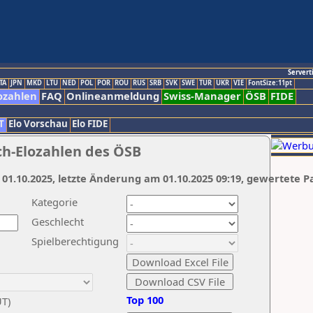
Servert
TA
JPN
MKD
LTU
NED
POL
POR
ROU
RUS
SRB
SVK
SWE
TUR
UKR
VIE
FontSize:11pt
ozahlen
FAQ
Onlineanmeldung
Swiss-Manager
ÖSB
FIDE
T
Elo Vorschau
Elo FIDE
ch-Elozahlen des ÖSB
 01.10.2025, letzte Änderung am 01.10.2025 09:19, gewertete P
Kategorie
Geschlecht
Spielberechtigung
Top 100
UT)