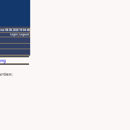
ime 08.08.2026 19:04:48
Login
Logout
artien: