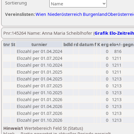
Sortierung
Vereinslisten:
Wien
Niederösterreich
Burgenland
Oberösterrei
Pnr:145264 Name: Anna Maria Scheiblhofer (
Grafik Elo-Zeitrei
tnr
St
turnier
bdld
rd
datum
f
K
erg
elo+/-
gegn
Elozahl per 01.04.2024
0
816
Elozahl per 01.07.2024
0
1211
Elozahl per 01.10.2024
0
1211
Elozahl per 01.01.2025
0
1211
Elozahl per 01.04.2025
0
1213
Elozahl per 01.07.2025
0
1213
Elozahl per 01.10.2025
0
1213
Elozahl per 01.01.2026
0
1213
Elozahl per 01.04.2026
0
1213
Elozahl per 01.07.2026
0
1213
Elozahl per 01.10.2026
0
1213
Hinweis1
Wertebereich Feld St (Status)
blank ... Partie gewertet in aktueller Periode gespielt