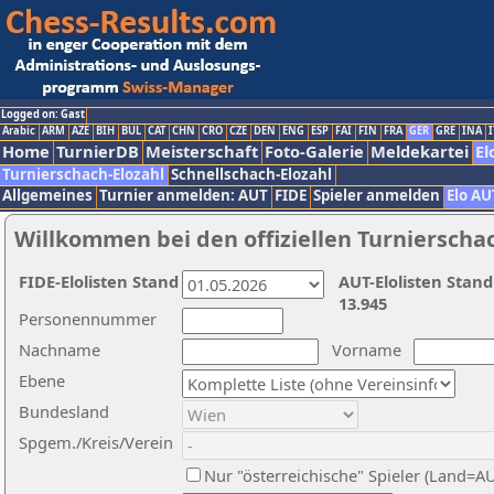
Logged on: Gast
Arabic
ARM
AZE
BIH
BUL
CAT
CHN
CRO
CZE
DEN
ENG
ESP
FAI
FIN
FRA
GER
GRE
INA
I
Home
TurnierDB
Meisterschaft
Foto-Galerie
Meldekartei
El
Turnierschach-Elozahl
Schnellschach-Elozahl
Allgemeines
Turnier anmelden: AUT
FIDE
Spieler anmelden
Elo AU
Willkommen bei den offiziellen Turnierscha
FIDE-Elolisten Stand
AUT-Elolisten Stand
13.945
Personennummer
Nachname
Vorname
Ebene
Bundesland
Spgem./Kreis/Verein
Nur "österreichische" Spieler (Land=A