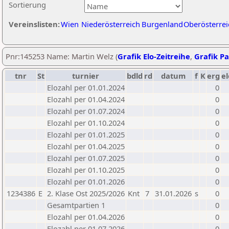
Sortierung
Vereinslisten:
Wien
Niederösterreich
Burgenland
Oberösterrei
Pnr:145253 Name: Martin Welz (
Grafik Elo-Zeitreihe
,
Grafik Pa
tnr
St
turnier
bdld
rd
datum
f
K
erg
el
Elozahl per 01.01.2024
0
Elozahl per 01.04.2024
0
Elozahl per 01.07.2024
0
Elozahl per 01.10.2024
0
Elozahl per 01.01.2025
0
Elozahl per 01.04.2025
0
Elozahl per 01.07.2025
0
Elozahl per 01.10.2025
0
Elozahl per 01.01.2026
0
1234386
E
2. Klase Ost 2025/2026
Knt
7
31.01.2026
s
0
Gesamtpartien 1
0
Elozahl per 01.04.2026
0
Elozahl per 01.07.2026
0