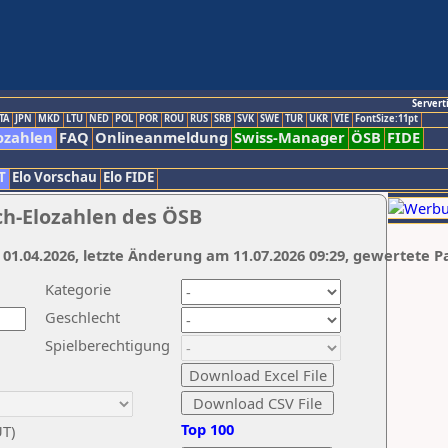
Servert
TA
JPN
MKD
LTU
NED
POL
POR
ROU
RUS
SRB
SVK
SWE
TUR
UKR
VIE
FontSize:11pt
ozahlen
FAQ
Onlineanmeldung
Swiss-Manager
ÖSB
FIDE
T
Elo Vorschau
Elo FIDE
ch-Elozahlen des ÖSB
 01.04.2026, letzte Änderung am 11.07.2026 09:29, gewertete P
Kategorie
Geschlecht
Spielberechtigung
Top 100
UT)