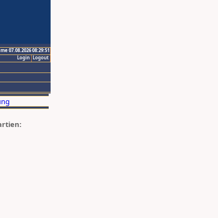
ime 07.08.2026 08:29:51
Login
Logout
artien: