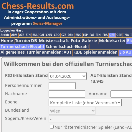
Logged on: Gast
Arabic
ARM
AZE
BIH
BUL
CAT
CHN
CRO
CZE
DEN
ENG
ESP
FAI
FIN
FRA
GER
GRE
INA
I
Home
TurnierDB
Meisterschaft
Foto-Galerie
Meldekartei
El
Turnierschach-Elozahl
Schnellschach-Elozahl
Allgemeines
Turnier anmelden: AUT
FIDE
Spieler anmelden
Elo AU
Willkommen bei den offiziellen Turnierscha
FIDE-Elolisten Stand
AUT-Elolisten Stand
13.945
Personennummer
Nachname
Vorname
Ebene
Bundesland
Spgem./Kreis/Verein
Nur "österreichische" Spieler (Land=A