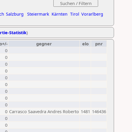
ch
Salzburg
Steiermark
Kärnten
Tirol
Vorarlberg
rtie-Statistik
)
o+/-
gegner
elo
pnr
0
0
0
0
0
0
0
0
0
0
Carrasco Saavedra Andres Roberto
1481
146436
0
0
0