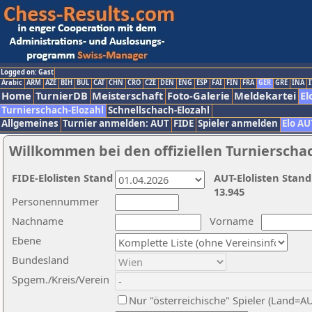
Logged on: Gast
Arabic
ARM
AZE
BIH
BUL
CAT
CHN
CRO
CZE
DEN
ENG
ESP
FAI
FIN
FRA
GER
GRE
INA
I
Home
TurnierDB
Meisterschaft
Foto-Galerie
Meldekartei
El
Turnierschach-Elozahl
Schnellschach-Elozahl
Allgemeines
Turnier anmelden: AUT
FIDE
Spieler anmelden
Elo AU
Willkommen bei den offiziellen Turnierscha
FIDE-Elolisten Stand
AUT-Elolisten Stand
13.945
Personennummer
Nachname
Vorname
Ebene
Bundesland
Spgem./Kreis/Verein
Nur "österreichische" Spieler (Land=A