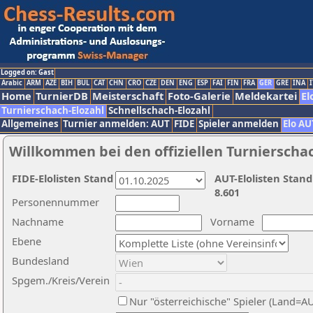
Logged on: Gast
Arabic
ARM
AZE
BIH
BUL
CAT
CHN
CRO
CZE
DEN
ENG
ESP
FAI
FIN
FRA
GER
GRE
INA
I
Home
TurnierDB
Meisterschaft
Foto-Galerie
Meldekartei
El
Turnierschach-Elozahl
Schnellschach-Elozahl
Allgemeines
Turnier anmelden: AUT
FIDE
Spieler anmelden
Elo AU
Willkommen bei den offiziellen Turnierscha
FIDE-Elolisten Stand
AUT-Elolisten Stand
8.601
Personennummer
Nachname
Vorname
Ebene
Bundesland
Spgem./Kreis/Verein
Nur "österreichische" Spieler (Land=A