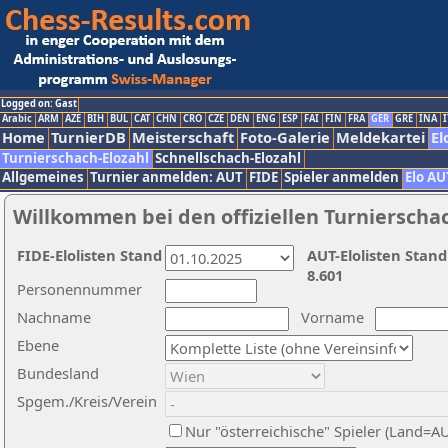
Logged on: Gast
Arabic
ARM
AZE
BIH
BUL
CAT
CHN
CRO
CZE
DEN
ENG
ESP
FAI
FIN
FRA
GER
GRE
INA
I
Home
TurnierDB
Meisterschaft
Foto-Galerie
Meldekartei
El
Turnierschach-Elozahl
Schnellschach-Elozahl
Allgemeines
Turnier anmelden: AUT
FIDE
Spieler anmelden
Elo AU
Willkommen bei den offiziellen Turnierscha
FIDE-Elolisten Stand
AUT-Elolisten Stand
8.601
Personennummer
Nachname
Vorname
Ebene
Bundesland
Spgem./Kreis/Verein
Nur "österreichische" Spieler (Land=A