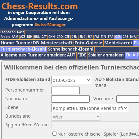
Logged on: Gast
Arabic
ARM
AZE
BIH
BUL
CAT
CHN
CRO
CZE
DEN
ENG
ESP
FAI
FIN
FRA
GER
GRE
INA
I
Home
TurnierDB
Meisterschaft
Foto-Galerie
Meldekartei
El
Turnierschach-Elozahl
Schnellschach-Elozahl
Allgemeines
Turnier anmelden: AUT
FIDE
Spieler anmelden
Elo AU
Willkommen bei den offiziellen Turnierscha
FIDE-Elolisten Stand
AUT-Elolisten Stand
7.518
Personennummer
Nachname
Vorname
Ebene
Bundesland
Spgem./Kreis/Verein
Nur "österreichische" Spieler (Land=A