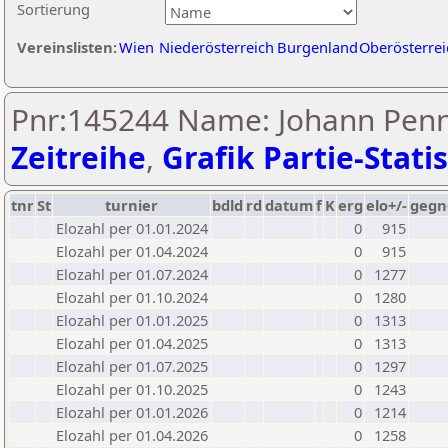
Sortierung
Vereinslisten:
Wien
Niederösterreich
Burgenland
Oberösterrei
Pnr:145244 Name: Johann Penn
Zeitreihe
,
Grafik Partie-Statis
tnr
St
turnier
bdld
rd
datum
f
K
erg
elo+/-
gegn
Elozahl per 01.01.2024
0
915
Elozahl per 01.04.2024
0
915
Elozahl per 01.07.2024
0
1277
Elozahl per 01.10.2024
0
1280
Elozahl per 01.01.2025
0
1313
Elozahl per 01.04.2025
0
1313
Elozahl per 01.07.2025
0
1297
Elozahl per 01.10.2025
0
1243
Elozahl per 01.01.2026
0
1214
Elozahl per 01.04.2026
0
1258