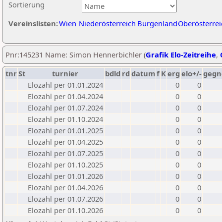
Sortierung
Vereinslisten:
Wien
Niederösterreich
Burgenland
Oberösterrei
Pnr:145231 Name: Simon Hennerbichler (
Grafik Elo-Zeitreihe
,
tnr
St
turnier
bdld
rd
datum
f
K
erg
elo+/-
gegn
Elozahl per 01.01.2024
0
0
Elozahl per 01.04.2024
0
0
Elozahl per 01.07.2024
0
0
Elozahl per 01.10.2024
0
0
Elozahl per 01.01.2025
0
0
Elozahl per 01.04.2025
0
0
Elozahl per 01.07.2025
0
0
Elozahl per 01.10.2025
0
0
Elozahl per 01.01.2026
0
0
Elozahl per 01.04.2026
0
0
Elozahl per 01.07.2026
0
0
Elozahl per 01.10.2026
0
0