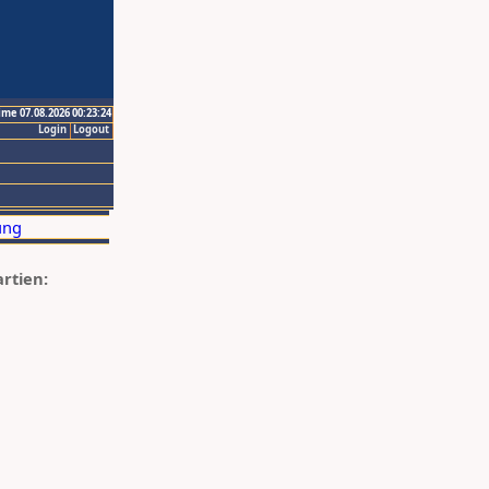
ime 07.08.2026 00:23:24
Login
Logout
artien: