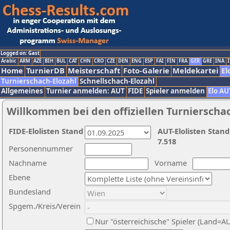
Logged on: Gast
Arabic
ARM
AZE
BIH
BUL
CAT
CHN
CRO
CZE
DEN
ENG
ESP
FAI
FIN
FRA
GER
GRE
INA
I
Home
TurnierDB
Meisterschaft
Foto-Galerie
Meldekartei
El
Turnierschach-Elozahl
Schnellschach-Elozahl
Allgemeines
Turnier anmelden: AUT
FIDE
Spieler anmelden
Elo AU
Willkommen bei den offiziellen Turnierscha
FIDE-Elolisten Stand
AUT-Elolisten Stand
7.518
Personennummer
Nachname
Vorname
Ebene
Bundesland
Spgem./Kreis/Verein
Nur "österreichische" Spieler (Land=A