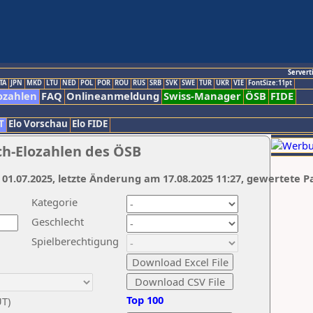
Servert
TA
JPN
MKD
LTU
NED
POL
POR
ROU
RUS
SRB
SVK
SWE
TUR
UKR
VIE
FontSize:11pt
ozahlen
FAQ
Onlineanmeldung
Swiss-Manager
ÖSB
FIDE
T
Elo Vorschau
Elo FIDE
ch-Elozahlen des ÖSB
 01.07.2025, letzte Änderung am 17.08.2025 11:27, gewertete P
Kategorie
Geschlecht
Spielberechtigung
Top 100
UT)