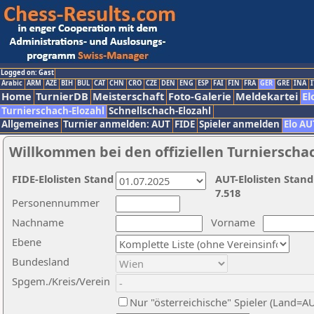
Logged on: Gast
Arabic
ARM
AZE
BIH
BUL
CAT
CHN
CRO
CZE
DEN
ENG
ESP
FAI
FIN
FRA
GER
GRE
INA
I
Home
TurnierDB
Meisterschaft
Foto-Galerie
Meldekartei
El
Turnierschach-Elozahl
Schnellschach-Elozahl
Allgemeines
Turnier anmelden: AUT
FIDE
Spieler anmelden
Elo AU
Willkommen bei den offiziellen Turnierscha
FIDE-Elolisten Stand
AUT-Elolisten Stand
7.518
Personennummer
Nachname
Vorname
Ebene
Bundesland
Spgem./Kreis/Verein
Nur "österreichische" Spieler (Land=A