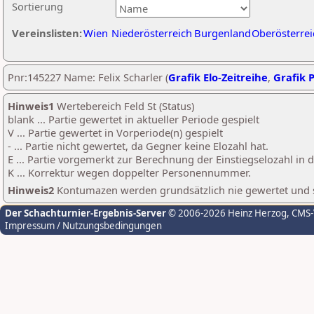
Sortierung
Vereinslisten:
Wien
Niederösterreich
Burgenland
Oberösterrei
Pnr:145227 Name: Felix Scharler (
Grafik Elo-Zeitreihe
,
Grafik P
Hinweis1
Wertebereich Feld St (Status)
blank ... Partie gewertet in aktueller Periode gespielt
V ... Partie gewertet in Vorperiode(n) gespielt
- ... Partie nicht gewertet, da Gegner keine Elozahl hat.
E ... Partie vorgemerkt zur Berechnung der Einstiegselozahl in
K ... Korrektur wegen doppelter Personennummer.
Hinweis2
Kontumazen werden grundsätzlich nie gewertet und sin
Der Schachturnier-Ergebnis-Server
© 2006-2026 Heinz Herzog
, CMS
Impressum / Nutzungsbedingungen