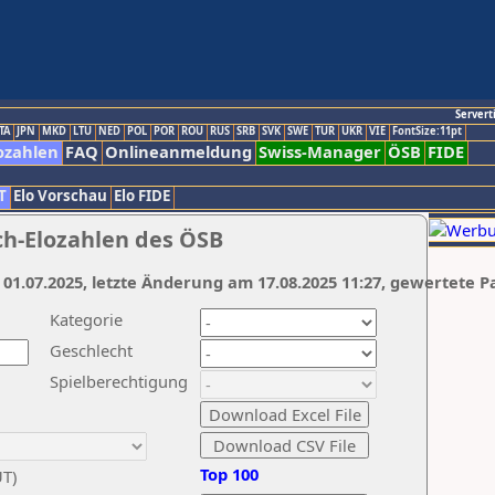
Servert
TA
JPN
MKD
LTU
NED
POL
POR
ROU
RUS
SRB
SVK
SWE
TUR
UKR
VIE
FontSize:11pt
ozahlen
FAQ
Onlineanmeldung
Swiss-Manager
ÖSB
FIDE
T
Elo Vorschau
Elo FIDE
ch-Elozahlen des ÖSB
 01.07.2025, letzte Änderung am 17.08.2025 11:27, gewertete P
Kategorie
Geschlecht
Spielberechtigung
Top 100
UT)