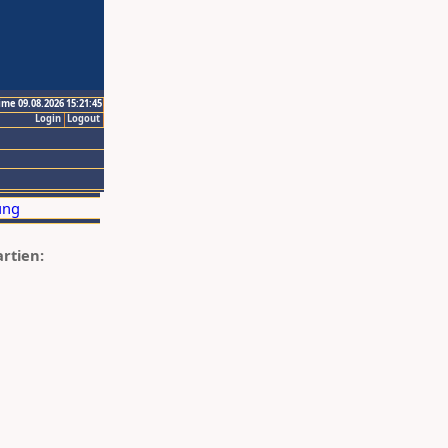
ime 09.08.2026 15:21:45
Login
Logout
artien: