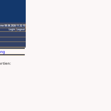
ime 08.08.2026 11:32:15
Login
Logout
artien: