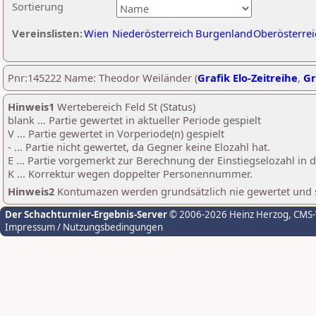
Sortierung
Vereinslisten:
Wien
Niederösterreich
Burgenland
Oberösterrei
Pnr:145222 Name: Theodor Weiländer (
Grafik Elo-Zeitreihe
,
Gr
Hinweis1
Wertebereich Feld St (Status)
blank ... Partie gewertet in aktueller Periode gespielt
V ... Partie gewertet in Vorperiode(n) gespielt
- ... Partie nicht gewertet, da Gegner keine Elozahl hat.
E ... Partie vorgemerkt zur Berechnung der Einstiegselozahl in
K ... Korrektur wegen doppelter Personennummer.
Hinweis2
Kontumazen werden grundsätzlich nie gewertet und sin
Der Schachturnier-Ergebnis-Server
© 2006-2026 Heinz Herzog
, CMS
Impressum / Nutzungsbedingungen