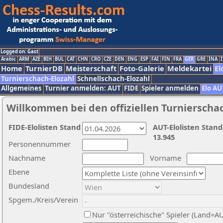
Logged on: Gast
Arabic
ARM
AZE
BIH
BUL
CAT
CHN
CRO
CZE
DEN
ENG
ESP
FAI
FIN
FRA
GER
GRE
INA
I
Home
TurnierDB
Meisterschaft
Foto-Galerie
Meldekartei
El
Turnierschach-Elozahl
Schnellschach-Elozahl
Allgemeines
Turnier anmelden: AUT
FIDE
Spieler anmelden
Elo AU
Willkommen bei den offiziellen Turnierscha
FIDE-Elolisten Stand
AUT-Elolisten Stand
13.945
Personennummer
Nachname
Vorname
Ebene
Bundesland
Spgem./Kreis/Verein
Nur "österreichische" Spieler (Land=A