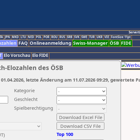
Servert
TA
JPN
MKD
LTU
NED
POL
POR
ROU
RUS
SRB
SVK
SWE
TUR
UKR
VIE
FontSize:11pt
ozahlen
FAQ
Onlineanmeldung
Swiss-Manager
ÖSB
FIDE
T
Elo Vorschau
Elo FIDE
ch-Elozahlen des ÖSB
 01.04.2026, letzte Änderung am 11.07.2026 09:29, gewertete P
Kategorie
Geschlecht
Spielberechtigung
Top 100
UT)