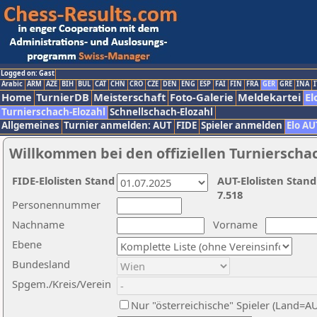
Logged on: Gast
Arabic
ARM
AZE
BIH
BUL
CAT
CHN
CRO
CZE
DEN
ENG
ESP
FAI
FIN
FRA
GER
GRE
INA
I
Home
TurnierDB
Meisterschaft
Foto-Galerie
Meldekartei
El
Turnierschach-Elozahl
Schnellschach-Elozahl
Allgemeines
Turnier anmelden: AUT
FIDE
Spieler anmelden
Elo AU
Willkommen bei den offiziellen Turnierscha
FIDE-Elolisten Stand
AUT-Elolisten Stand
7.518
Personennummer
Nachname
Vorname
Ebene
Bundesland
Spgem./Kreis/Verein
Nur "österreichische" Spieler (Land=A