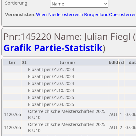
Sortierung
Vereinslisten:
Wien
Niederösterreich
Burgenland
Oberösterrei
Pnr:145220 Name: Julian Fiegl (
Grafik Partie-Statistik
)
tnr
St
turnier
bdld
rd
da
Elozahl per 01.01.2024
Elozahl per 01.04.2024
Elozahl per 01.07.2024
Elozahl per 01.10.2024
Elozahl per 01.01.2025
Elozahl per 01.04.2025
Österreichische Meisterschaften 2025
1120765
AUT
1
07.0
B U10
Österreichische Meisterschaften 2025
1120765
AUT
2
07.0
B U10