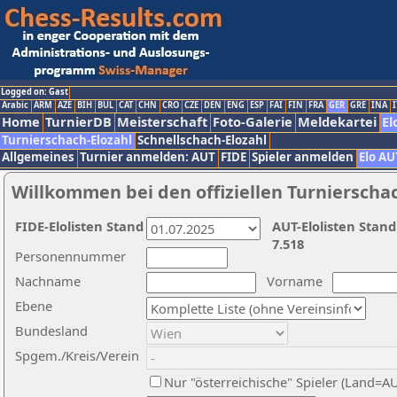
Logged on: Gast
Arabic
ARM
AZE
BIH
BUL
CAT
CHN
CRO
CZE
DEN
ENG
ESP
FAI
FIN
FRA
GER
GRE
INA
I
Home
TurnierDB
Meisterschaft
Foto-Galerie
Meldekartei
El
Turnierschach-Elozahl
Schnellschach-Elozahl
Allgemeines
Turnier anmelden: AUT
FIDE
Spieler anmelden
Elo AU
Willkommen bei den offiziellen Turnierscha
FIDE-Elolisten Stand
AUT-Elolisten Stand
7.518
Personennummer
Nachname
Vorname
Ebene
Bundesland
Spgem./Kreis/Verein
Nur "österreichische" Spieler (Land=A