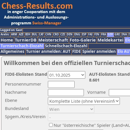
Logged on: Gast
Arabic
ARM
AZE
BIH
BUL
CAT
CHN
CRO
CZE
DEN
ENG
ESP
FAI
FIN
FRA
GER
GRE
INA
I
Home
TurnierDB
Meisterschaft
Foto-Galerie
Meldekartei
El
Turnierschach-Elozahl
Schnellschach-Elozahl
Allgemeines
Turnier anmelden: AUT
FIDE
Spieler anmelden
Elo AU
Willkommen bei den offiziellen Turnierscha
FIDE-Elolisten Stand
AUT-Elolisten Stand
8.601
Personennummer
Nachname
Vorname
Ebene
Bundesland
Spgem./Kreis/Verein
Nur "österreichische" Spieler (Land=A