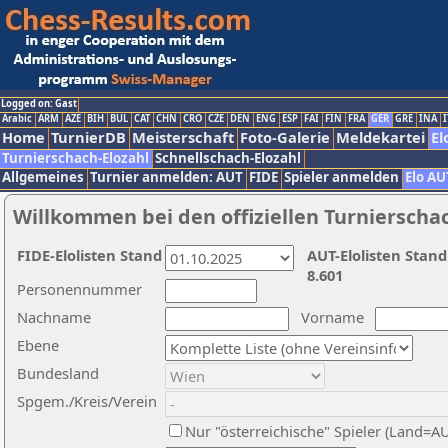
Logged on: Gast
Arabic
ARM
AZE
BIH
BUL
CAT
CHN
CRO
CZE
DEN
ENG
ESP
FAI
FIN
FRA
GER
GRE
INA
I
Home
TurnierDB
Meisterschaft
Foto-Galerie
Meldekartei
El
Turnierschach-Elozahl
Schnellschach-Elozahl
Allgemeines
Turnier anmelden: AUT
FIDE
Spieler anmelden
Elo AU
Willkommen bei den offiziellen Turnierscha
FIDE-Elolisten Stand
AUT-Elolisten Stand
8.601
Personennummer
Nachname
Vorname
Ebene
Bundesland
Spgem./Kreis/Verein
Nur "österreichische" Spieler (Land=A