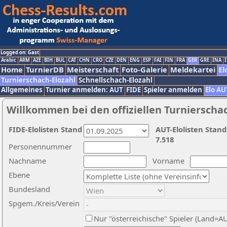
Logged on: Gast
Arabic
ARM
AZE
BIH
BUL
CAT
CHN
CRO
CZE
DEN
ENG
ESP
FAI
FIN
FRA
GER
GRE
INA
I
Home
TurnierDB
Meisterschaft
Foto-Galerie
Meldekartei
El
Turnierschach-Elozahl
Schnellschach-Elozahl
Allgemeines
Turnier anmelden: AUT
FIDE
Spieler anmelden
Elo AU
Willkommen bei den offiziellen Turnierscha
FIDE-Elolisten Stand
AUT-Elolisten Stand
7.518
Personennummer
Nachname
Vorname
Ebene
Bundesland
Spgem./Kreis/Verein
Nur "österreichische" Spieler (Land=A