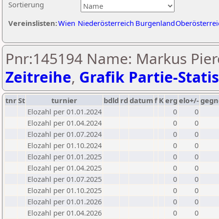
Sortierung
Vereinslisten:
Wien
Niederösterreich
Burgenland
Oberösterrei
Pnr:145194 Name: Markus Piere
Zeitreihe
,
Grafik Partie-Statis
tnr
St
turnier
bdld
rd
datum
f
K
erg
elo+/-
gegn
Elozahl per 01.01.2024
0
0
Elozahl per 01.04.2024
0
0
Elozahl per 01.07.2024
0
0
Elozahl per 01.10.2024
0
0
Elozahl per 01.01.2025
0
0
Elozahl per 01.04.2025
0
0
Elozahl per 01.07.2025
0
0
Elozahl per 01.10.2025
0
0
Elozahl per 01.01.2026
0
0
Elozahl per 01.04.2026
0
0