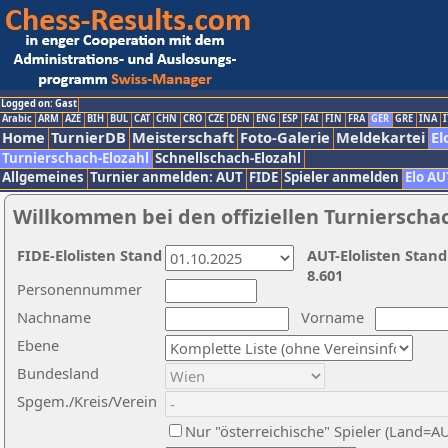
Logged on: Gast
Arabic
ARM
AZE
BIH
BUL
CAT
CHN
CRO
CZE
DEN
ENG
ESP
FAI
FIN
FRA
GER
GRE
INA
I
Home
TurnierDB
Meisterschaft
Foto-Galerie
Meldekartei
El
Turnierschach-Elozahl
Schnellschach-Elozahl
Allgemeines
Turnier anmelden: AUT
FIDE
Spieler anmelden
Elo AU
Willkommen bei den offiziellen Turnierscha
FIDE-Elolisten Stand
AUT-Elolisten Stand
8.601
Personennummer
Nachname
Vorname
Ebene
Bundesland
Spgem./Kreis/Verein
Nur "österreichische" Spieler (Land=A