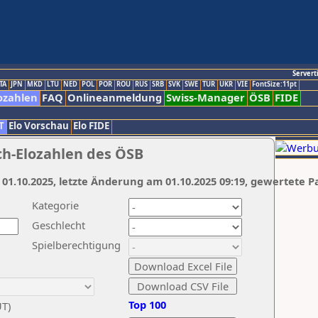
Servert
TA
JPN
MKD
LTU
NED
POL
POR
ROU
RUS
SRB
SVK
SWE
TUR
UKR
VIE
FontSize:11pt
ozahlen
FAQ
Onlineanmeldung
Swiss-Manager
ÖSB
FIDE
T
Elo Vorschau
Elo FIDE
ch-Elozahlen des ÖSB
 01.10.2025, letzte Änderung am 01.10.2025 09:19, gewertete P
Kategorie
Geschlecht
Spielberechtigung
Top 100
UT)