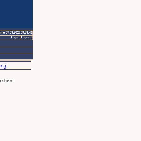
ime 08.08.2026 09:58:40
Login
Logout
artien: